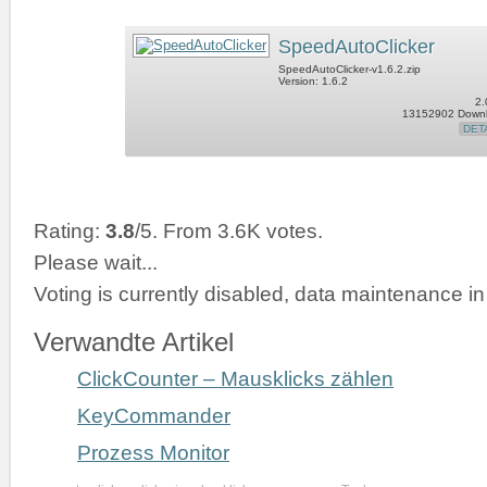
SpeedAutoClicker
SpeedAutoClicker-v1.6.2.zip
Version: 1.6.2
2.
13152902 Down
DET
Rating:
3.8
/5. From 3.6K votes.
Please wait...
Voting is currently disabled, data maintenance in
Verwandte Artikel
ClickCounter – Mausklicks zählen
KeyCommander
Prozess Monitor