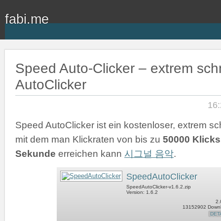
fabi.me
Speed Auto-Clicker – extrem schn
AutoClicker
16:
Speed AutoClicker ist ein kostenloser, extrem sch
mit dem man Klickraten von bis zu
50000 Klicks
Sekunde
erreichen kann
시그널 음악
.
SpeedAutoClicker
SpeedAutoClicker-v1.6.2.zip
Version: 1.6.2
2.
13152902 Down
DET