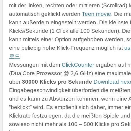
mit der linken, rechten oder mittleren (Scrollrad
automatisch geklickt werden
Teen movie
. Die m
kann außerdem eingestellt werden. Die kleinste K
Klicks/Sekunde (1 Click alle 100 Sekunden). D
kann mittels einer Option aufgehoben werden, s
eine beliebig hohe Klick-Frequenz möglich ist
u
로드
.
Messungen mit dem
ClickCounter
ergaben auf 
(DualCore Prozessor @ 2,6 GHz) eine maximale 
über
30000 Klicks pro Sekunde
Download he
Eingabegeschwindigkeit überfordert die meißt
und es kann zu Abstürzen kommen, wenn eine 
“beklickt” wird. Es empfiehlt sich daher, immer 
Klickrate festzulegen, da die meißten Spiele 
sowieso nicht mehr als 100 – 500 Klicks pro Se