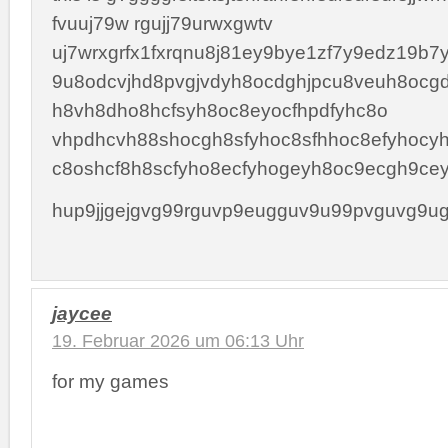
fvuuj79w rgujj79urwxgwtv
uj7wrxgrfx1fxrqnu8j81ey9bye1zf7y9edz19b7
9u8odcvjhd8pvgjvdyh8ocdghjpcu8veuh8ocgd
h8vh8dho8hcfsyh8oc8eyocfhpdfyhc8o
vhpdhcvh88shocgh8sfyhoc8sfhhoc8efyhocyh
c8oshcf8h8scfyho8ecfyhogeyh8oc9ecgh9cey
hup9jjgejgvg99rguvp9eugguv9u99pvguvg9ug
jaycee
19. Februar 2026 um 06:13 Uhr
for my games