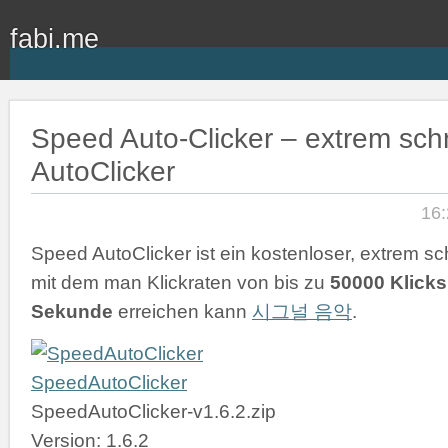
fabi.me
Speed Auto-Clicker – extrem schn
AutoClicker
16:
Speed AutoClicker ist ein kostenloser, extrem sch
mit dem man Klickraten von bis zu
50000 Klicks
Sekunde
erreichen kann
시그널 음악
.
SpeedAutoClicker
SpeedAutoClicker-v1.6.2.zip
Version: 1.6.2