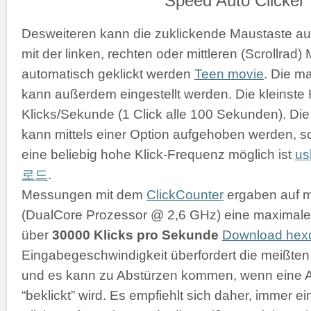
Desweiteren kann die zuklickende Maustaste a
mit der linken, rechten oder mittleren (Scrollrad
automatisch geklickt werden
Teen movie
. Die m
kann außerdem eingestellt werden. Die kleinste K
Klicks/Sekunde (1 Click alle 100 Sekunden). D
kann mittels einer Option aufgehoben werden, s
eine beliebig hohe Klick-Frequenz möglich ist
u
로드
.
Messungen mit dem
ClickCounter
ergaben auf 
(DualCore Prozessor @ 2,6 GHz) eine maximale 
über
30000 Klicks pro Sekunde
Download he
Eingabegeschwindigkeit überfordert die meißt
und es kann zu Abstürzen kommen, wenn eine 
“beklickt” wird. Es empfiehlt sich daher, immer 