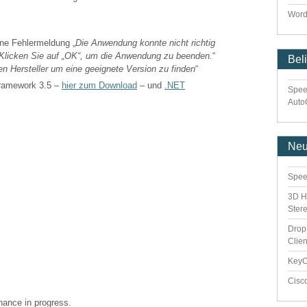
Word
ne Fehlermeldung „
Die Anwendung konnte nicht richtig
). Klicken Sie auf „OK“, um die Anwendung zu beenden.
“
Bel
en Hersteller um eine geeignete Version zu finden
“
Framework 3.5 –
hier zum Download
– und
.NET
Spee
Auto
Ne
Spee
3D H
Ster
Drop
Clie
Key
Cisc
enance in progress.