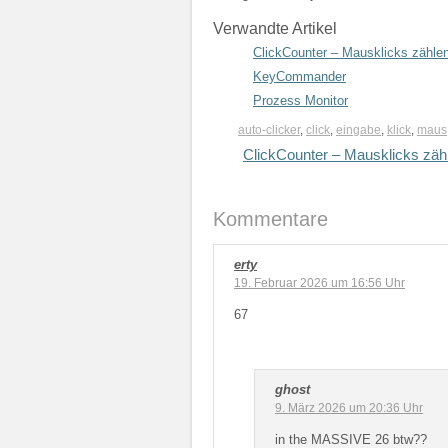
Verwandte Artikel
ClickCounter – Mausklicks zähle
KeyCommander
Prozess Monitor
auto-clicker
,
click
,
eingabe
,
klick
,
maus
ClickCounter – Mausklicks zäh
Kommentare
erty
19. Februar 2026 um 16:56 Uhr
67
ghost
9. März 2026 um 20:36 Uhr
in the MASSIVE 26 btw??