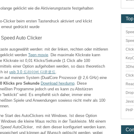
olange geklickt wie die Aktivierungstaste festgehalten
Top
o-Clicker beim ersten Tastendruck aktiviert und klickt
e erneut gedrückt wurde
Spee
Spee
ste ausgewählt werden: mit der linken, rechten oder mittleren
Clic
 geklickt werden
Teen movie
. Die maximale Klickrate kann
Key
e Klickrate ist 0,01 Klicks/Sekunde (1 Click alle 100
ittels einer Option aufgehoben werden, so dass theoretisch
3Dhe
ch ist
usb 3.0 드라이버 다운로드
.
Clic
n auf meinem System (DualCore Prozessor @ 2,6 GHz) eine
0 Klicks pro Sekunde
Download hexdump
. Diese
Rea
e meißten Programme jedoch und es kann zu Abstürzen
Dro
beklickt” wird. Es empfiehlt sich daher, immer eine
 meißten Spiele und Anwendungen sowieso nicht mehr als 100
Java
önnen.
PHP 
che Start des AutoClickers mit Windows. Ist diese Option
n Windows die kleine Maus rechts in der Taskleiste. Mit einem
s
Speed AutoClicker
, mit dem dieser konfiguriert werden kann.
Co
gespeichert und können auf Wunsch gelöscht werden, wobei