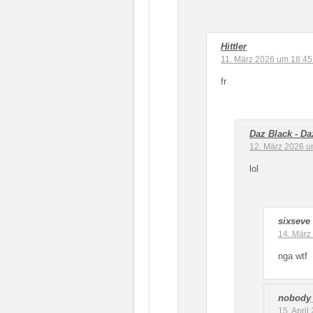
Hittler
11. März 2026 um 18:45
fr
Daz Black - D
12. März 2026 u
lol
sixseve
14. März
nga wtf
nobody
15. Apri