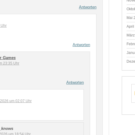
Nove
Antworten
Okto
Mai 
 Uhr
April
März
Febr
Antworten
Janu
az Games
Deze
m 23:35 Uhr
Antworten
 2026 um 02:07 Uhr
_knows
l 2026 um 18:54 Uhr