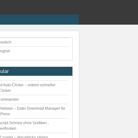
eutsch
nglish
ular
d Auto-Clicker – extrem schneller
Clicker
Commander
ilebase – Datei Download Manager für
Press
script Schnee ohne Grafiken ,
eeflocken
kCounter – Mausklicks zählen