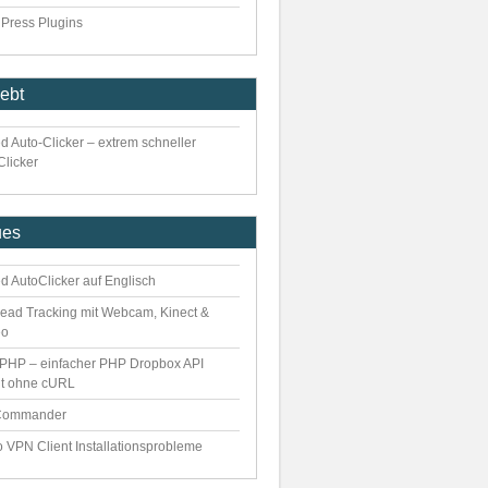
Press Plugins
iebt
d Auto-Clicker – extrem schneller
Clicker
ues
d AutoClicker auf Englisch
ead Tracking mit Webcam, Kinect &
eo
PHP – einfacher PHP Dropbox API
nt ohne cURL
Commander
o VPN Client Installationsprobleme