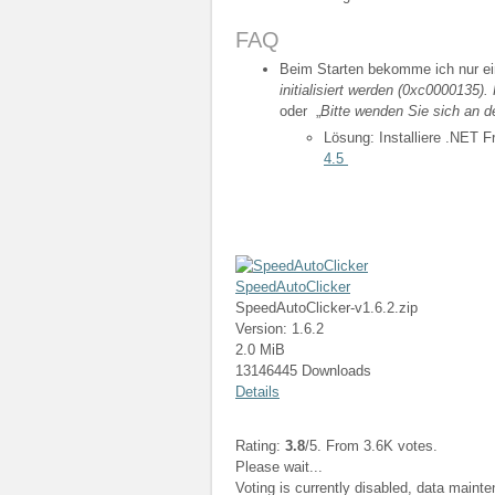
FAQ
Beim Starten bekomme ich nur ei
initialisiert werden (0xc0000135
oder „
Bitte wenden Sie sich an d
Lösung: Installiere .NET 
4.5
SpeedAutoClicker
SpeedAutoClicker-v1.6.2.zip
Version: 1.6.2
2.0 MiB
13146445 Downloads
Details
Rating:
3.8
/5. From 3.6K votes.
Please wait...
Voting is currently disabled, data maint