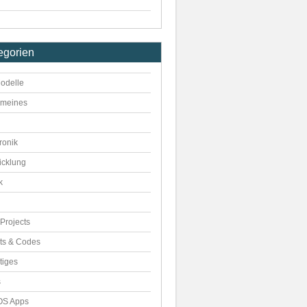
egorien
odelle
emeines
ronik
icklung
k
Projects
pts & Codes
tiges
s
S Apps