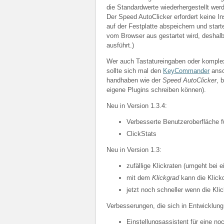
die Standardwerte wiederhergestellt wer
Der Speed AutoClicker erfordert keine In
auf der Festplatte abspeichern und star
vom Browser aus gestartet wird, deshal
ausführt.)
Wer auch Tastatureingaben oder komplex
sollte sich mal den
KeyCommander
ansc
handhaben wie der
Speed AutoClicker
, 
eigene Plugins schreiben können).
Neu in Version 1.3.4:
Verbesserte Benutzeroberfläche f
ClickStats
Neu in Version 1.3:
zufällige Klickraten (umgeht bei 
mit dem
Klickgrad
kann die Klick
jetzt noch schneller wenn die Kli
Verbesserungen, die sich in Entwicklung
Einstellungsassistent für eine no