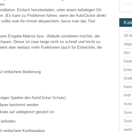
den.
stallation. Einfach herunterladen, unter einem beliebigen Ort
ten. (Es kann zu Problemen führen, wenn der AutoClicker direkt
b sollte man ihn immer abspeichern, bevor man das Tool
Kat
3D M
ere Eingabe-Makros bzw. -Abläufe simulieren möchte, der
hauen. Dieser ist zwar lange nicht so schnell und leicht zu
Allg
bietet aber weitaus mehr Funktionen (auch für Entwickler, die
Dev
Elekt
Entw
ür einfachere Bedienung
Grafi
Palm
PHP 
einigen Spielen den AutoClicker Schutz)
Scri
dauer bestimmt werden
ckrate auf
unbegrenzt
gesetzt ist.
Sons
Tool
 befinden:
webO
ch einfachere Konfiguration