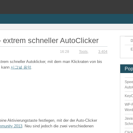
 extrem schneller AutoClicker
D
E
16:28
Tools
,
3.404
xtrem schneller Autoklicker, mit dem man Klickraten von bis
n kann
시그널 음악
.
Pop
Spee
Auto
Key
WP-F
Word
Java
eine Aktivierungstaste festlegen, mit der der Auto-Clicker
Schn
mmunity 2013
. Neu sind jedoch die zwei verschiedenen
Clic