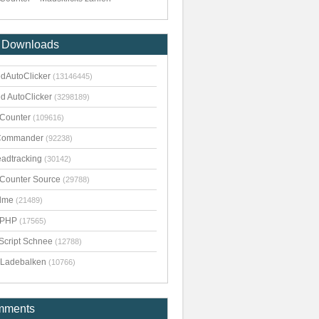
 Downloads
dAutoClicker
(13146445)
d AutoClicker
(3298189)
kCounter
(109616)
Commander
(92238)
adtracking
(30142)
kCounter Source
(29788)
dme
(21489)
pPHP
(17565)
Script Schnee
(12788)
Ladebalken
(10766)
mments