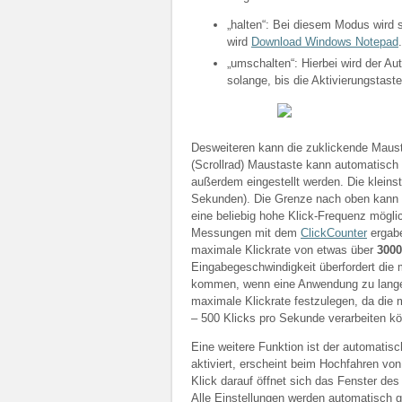
„halten“: Bei diesem Modus wird s
wird
Download Windows Notepad
.
„umschalten“: Hierbei wird der Aut
solange, bis die Aktivierungstast
Desweiteren kann die zuklickende Mausta
(Scrollrad) Maustaste kann automatisch
außerdem eingestellt werden. Die kleinst
Sekunden). Die Grenze nach oben kann m
eine beliebig hohe Klick-Frequenz mögli
Messungen mit dem
ClickCounter
ergabe
maximale Klickrate von etwas über
3000
Eingabegeschwindigkeit überfordert di
kommen, wenn eine Anwendung zu lange “
maximale Klickrate festzulegen, da die
– 500 Klicks pro Sekunde verarbeiten k
Eine weitere Funktion ist der automatis
aktiviert, erscheint beim Hochfahren vo
Klick darauf öffnet sich das Fenster de
Alle Einstellungen werden automatisch 