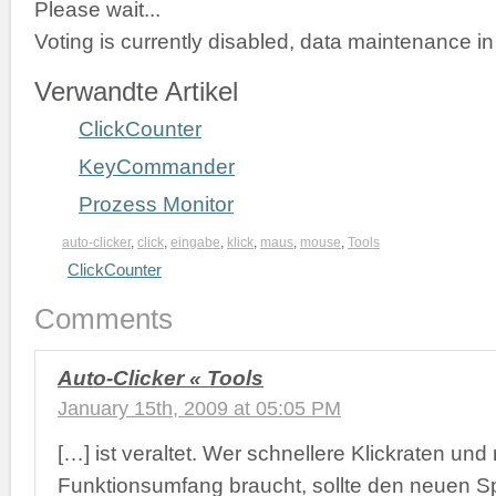
Please wait...
Voting is currently disabled, data maintenance in
Verwandte Artikel
ClickCounter
KeyCommander
Prozess Monitor
auto-clicker
,
click
,
eingabe
,
klick
,
maus
,
mouse
,
Tools
ClickCounter
Comments
Auto-Clicker « Tools
January 15th, 2009 at 05:05 PM
[…] ist veraltet. Wer schnellere Klickraten und
Funktionsumfang braucht, sollte den neuen S