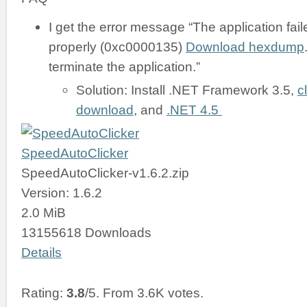
I get the error message “The application failed
properly (0xc0000135)
Download hexdump
terminate the application.”
Solution: Install .NET Framework 3.5,
c
download
, and
.NET 4.5
SpeedAutoClicker
SpeedAutoClicker-v1.6.2.zip
Version: 1.6.2
2.0 MiB
13155618 Downloads
Details
Rating:
3.8
/5. From 3.6K votes.