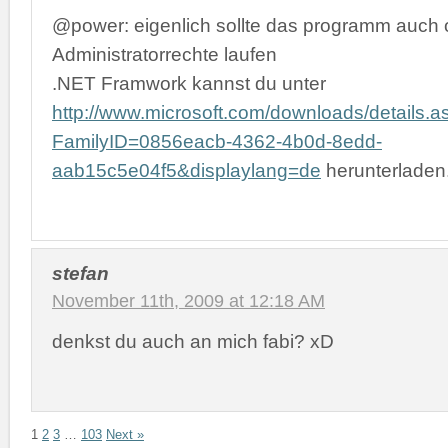
@power: eigenlich sollte das programm auch
Administratorrechte laufen
.NET Framwork kannst du unter
http://www.microsoft.com/downloads/details.a
FamilyID=0856eacb-4362-4b0d-8edd-
aab15c5e04f5&displaylang=de
herunterladen
stefan
November 11th, 2009 at 12:18 AM
denkst du auch an mich fabi? xD
1
2
3
…
103
Next »