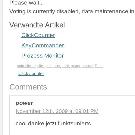
Please wait...
Voting is currently disabled, data maintenance in
Verwandte Artikel
ClickCounter
KeyCommander
Prozess Monitor
auto-clicker
,
click
,
eingabe
,
klick
,
maus
,
mouse
,
Tools
ClickCounter
Comments
power
November 12th, 2009 at 09:01 PM
cool danke jetzt funktsunierts