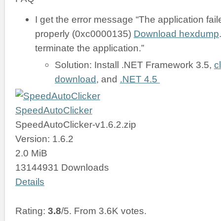
I get the error message “The application failed
properly (0xc0000135)
Download hexdump
terminate the application.”
Solution: Install .NET Framework 3.5,
c
download
, and
.NET 4.5
SpeedAutoClicker
SpeedAutoClicker-v1.6.2.zip
Version: 1.6.2
2.0 MiB
13144931 Downloads
Details
Rating:
3.8
/5. From 3.6K votes.