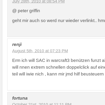
July 28th, 2010 at 08:54 PM
@ peter griffin
geht mir auch so werd nur wieder verlinkt.. h
renji
August 5th, 2010 at 07:23 PM
Erm ich will SAC in warcraft3 benützen funzt a
will nnen extrem schnellen doppelclick auf ei
teil will iwie nich , kann mir jmd hilf beusteuern
fortuna
October 21st, 2010 at 11:11 PM