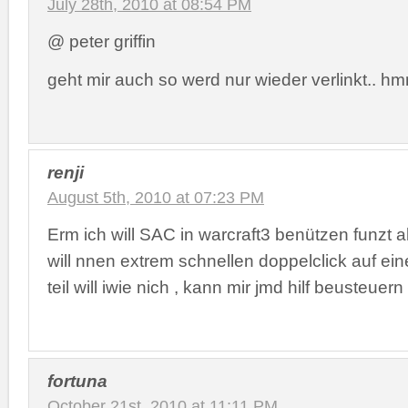
July 28th, 2010 at 08:54 PM
@ peter griffin
geht mir auch so werd nur wieder verlinkt.. h
renji
August 5th, 2010 at 07:23 PM
Erm ich will SAC in warcraft3 benützen funzt a
will nnen extrem schnellen doppelclick auf ei
teil will iwie nich , kann mir jmd hilf beusteuern
fortuna
October 21st, 2010 at 11:11 PM