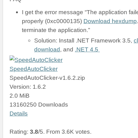
I get the error message “The application failed
properly (0xc0000135)
Download hexdump
terminate the application.”
Solution: Install .NET Framework 3.5,
c
download
, and
.NET 4.5
SpeedAutoClicker
SpeedAutoClicker-v1.6.2.zip
Version: 1.6.2
2.0 MiB
13160250 Downloads
Details
Rating:
3.8
/5. From 3.6K votes.