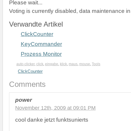
Please wait...
Voting is currently disabled, data maintenance in
Verwandte Artikel
ClickCounter
KeyCommander
Prozess Monitor
auto-clicker
,
click
,
eingabe
,
klick
,
maus
,
mouse
,
Tools
ClickCounter
Comments
power
November 12th, 2009 at 09:01 PM
cool danke jetzt funktsunierts