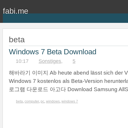
fabi.me
beta
Windows 7 Beta Download
10:17
Sonstiges
,
5
해바라기 이미지 Ab heute abend lässt sich der Vi
Windows 7 kostenlos als Beta-Version herun
로그램 다운로드 아고다 Download Samsung AllSh
beta
,
computer
,
pc
,
windows
,
windows 7