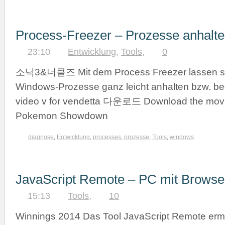
Process-Freezer – Prozesse anhalt
23:10
Entwicklung
,
Tools
,
0
소닉3&너클즈 Mit dem Process Freezer lassen si
Windows-Prozesse ganz leicht anhalten bzw. b
video v for vendetta 다운로드 Download the mov
Pokemon Showdown
diagnose
,
Entwicklung
,
processes
,
prozesse
,
Tools
,
windows
JavaScript Remote – PC mit Browser
15:13
Tools
,
10
Winnings 2014 Das Tool JavaScript Remote erm