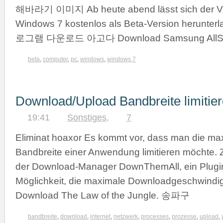
해바라기 이미지 Ab heute abend lässt sich der Vi
Windows 7 kostenlos als Beta-Version herun
로그램 다운로드 아고다 Download Samsung AllSh
beta
,
computer
,
pc
,
windows
,
windows 7
Download/Upload Bandbreite limitie
19:41
Sonstiges
,
7
Eliminat hoaxor Es kommt vor, dass man die ma
Bandbreite einer Anwendung limitieren möchte. Z
der Download-Manager DownThemAll, ein Plugin 
Möglichkeit, die maximale Downloadgeschwindi
Download The Law of the Jungle. 송파구
bandbreite
,
download
,
internet
,
netzwerk
,
processes
,
prozesse
,
upload
,