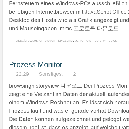
Fernsteuern eines Windows-PCs ausschließlich 
beliebigen Internetbrowser mit JavaScript Offic
Desktop des Hosts wird als Grafik angezeigt und 
und Mauseingaben. mms 프로토콜 다운로드
ajax
,
browser
,
fernsteuern
,
javascript
,
pc
,
remote
,
Tools
,
windows
Prozess Monitor
22:29
Sonstiges
,
2
browsinghistoryview 다운로드 Der Prozess-Monito
zeigt eine Vielzahl an Daten der aktuell laufend
einem Windows-Rechner an. Es lässt sich herau
Prozess läuft und was er gerade vorhat Downloa
Die Daten können aufgezeichnet und geloggt wer
diesem Tool ist, dass es anzeigt, auf welche Dat