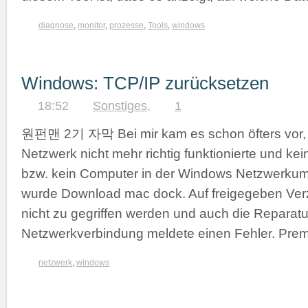
diagnose
,
monitor
,
prozesse
,
Tools
,
windows
Windows: TCP/IP zurücksetzen
18:52
Sonstiges
,
1
원펀맨 2기 자막 Bei mir kam es schon öfters vor, 
Netzwerk nicht mehr richtig funktionierte und ke
bzw. kein Computer in der Windows Netzwerku
wurde Download mac dock. Auf freigegeben Ver
nicht zu gegriffen werden und auch die Reparatu
Netzwerkverbindung meldete einen Fehler. Pr
netzwerk
,
windows