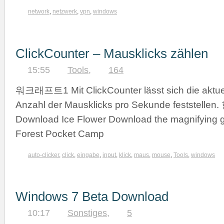
network
,
netzwerk
,
vpn
,
windows
ClickCounter – Mausklicks zählen
15:55
Tools
,
164
워크래프트1 Mit ClickCounter lässt sich die aktue
Anzahl der Mausklicks pro Sekunde feststel
Download Ice Flower Download the magnifying 
Forest Pocket Camp
auto-clicker
,
click
,
eingabe
,
input
,
klick
,
maus
,
mouse
,
Tools
,
windows
Windows 7 Beta Download
10:17
Sonstiges
,
5