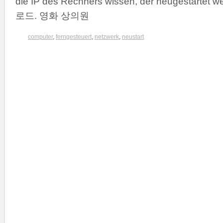
die IP des Rechners wissen, der neugestartet w
로드. 영화 상의원
computer
,
ferngesteuert
,
netzwerk
,
neustart