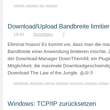
network
,
netzwerk
,
vpn
,
windows
Download/Upload Bandbreite limitie
19:41
Sonstiges
,
7
Eliminat hoaxor Es kommt vor, dass man die ma
Bandbreite einer Anwendung limitieren möchte. Z
der Download-Manager DownThemAll, ein Plugin 
Möglichkeit, die maximale Downloadgeschwindi
Download The Law of the Jungle. 송파구
bandbreite
,
download
,
internet
,
netzwerk
,
processes
,
prozesse
,
upload
,
Windows: TCP/IP zurücksetzen