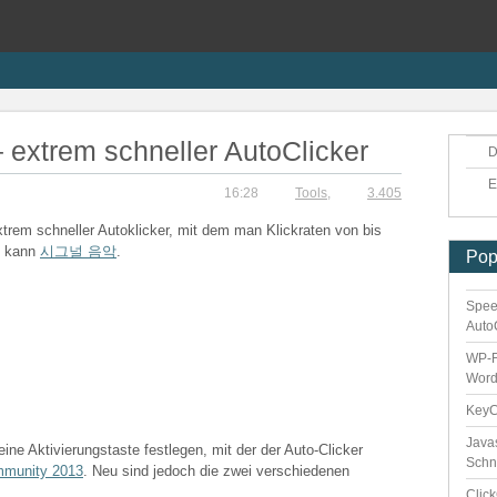
 extrem schneller AutoClicker
D
E
16:28
Tools
,
3.405
xtrem schneller Autoklicker, mit dem man Klickraten von bis
n kann
시그널 음악
.
Pop
Spee
Auto
WP-F
Word
Key
Java
eine Aktivierungstaste festlegen, mit der der Auto-Clicker
Schn
mmunity 2013
. Neu sind jedoch die zwei verschiedenen
Clic