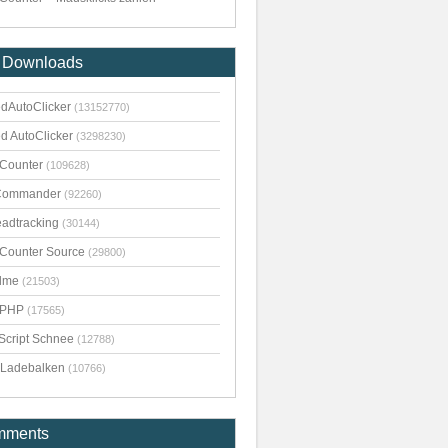
 Downloads
dAutoClicker
(13152770)
d AutoClicker
(3298230)
kCounter
(109628)
Commander
(92260)
adtracking
(30144)
kCounter Source
(29800)
dme
(21503)
pPHP
(17565)
Script Schnee
(12788)
Ladebalken
(10766)
mments