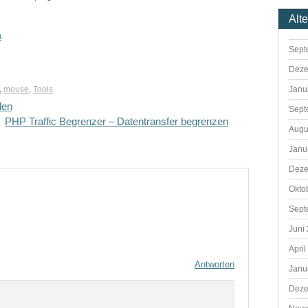
Alt
n
Sept
Deze
Janu
,
mouse
,
Tools
len
Sept
PHP Traffic Begrenzer – Datentransfer begrenzen
Augu
Janu
Deze
Okto
Sept
Juni
April
Antworten
Janu
Deze