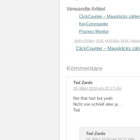
Verwandte Artikel
ClickCounter – Mausklicks zähle
KeyCommander
Prozess Monitor
auto-clicker
,
click
,
eingabe
,
klick
,
maus
ClickCounter – Mausklicks zäh
Kommentare
Ted Zards
16. März 2016 um 20:17 Uhr
Not that fast but yeah
Nicht soo schnell aber ja…
Ted
Ted Zards
16. März 2016 um 20:21 Uhr