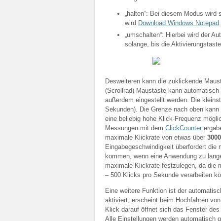
„halten“: Bei diesem Modus wird s
wird
Download Windows Notepad
.
„umschalten“: Hierbei wird der Aut
solange, bis die Aktivierungstast
Desweiteren kann die zuklickende Mausta
(Scrollrad) Maustaste kann automatisch
außerdem eingestellt werden. Die kleinst
Sekunden). Die Grenze nach oben kann m
eine beliebig hohe Klick-Frequenz mögli
Messungen mit dem
ClickCounter
ergabe
maximale Klickrate von etwas über
3000
Eingabegeschwindigkeit überfordert di
kommen, wenn eine Anwendung zu lange “
maximale Klickrate festzulegen, da die
– 500 Klicks pro Sekunde verarbeiten k
Eine weitere Funktion ist der automatis
aktiviert, erscheint beim Hochfahren vo
Klick darauf öffnet sich das Fenster de
Alle Einstellungen werden automatisch 