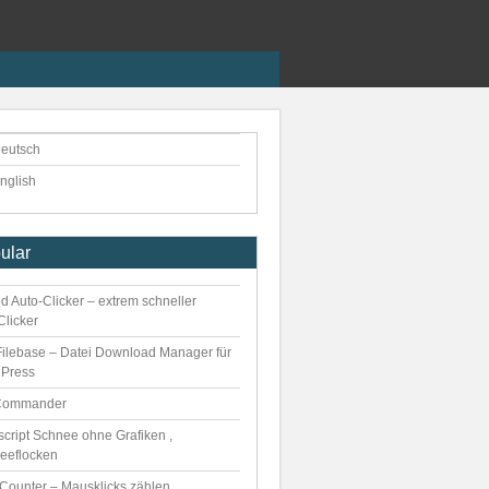
eutsch
nglish
ular
d Auto-Clicker – extrem schneller
Clicker
ilebase – Datei Download Manager für
Press
Commander
script Schnee ohne Grafiken ,
eeflocken
kCounter – Mausklicks zählen