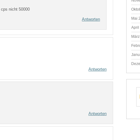
Nove
50 cps nicht 50000
Okto
Mai 
Antworten
April
März
Febr
Janu
Deze
Antworten
Antworten