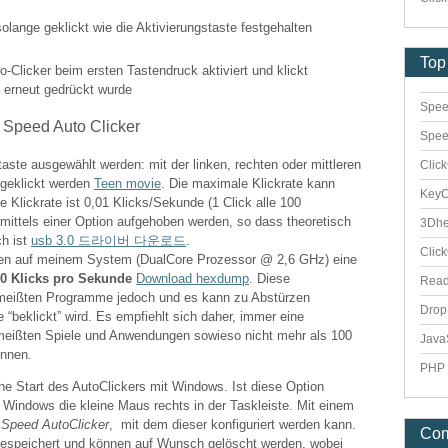
olange geklickt wie die Aktivierungstaste festgehalten
Top
o-Clicker beim ersten Tastendruck aktiviert und klickt
e erneut gedrückt wurde
Spee
Spee
ste ausgewählt werden: mit der linken, rechten oder mittleren
Clic
 geklickt werden
Teen movie
. Die maximale Klickrate kann
Key
e Klickrate ist 0,01 Klicks/Sekunde (1 Click alle 100
ittels einer Option aufgehoben werden, so dass theoretisch
3Dhe
ch ist
usb 3.0 드라이버 다운로드
.
Clic
n auf meinem System (DualCore Prozessor @ 2,6 GHz) eine
0 Klicks pro Sekunde
Download hexdump
. Diese
Rea
e meißten Programme jedoch und es kann zu Abstürzen
Dro
beklickt” wird. Es empfiehlt sich daher, immer eine
 meißten Spiele und Anwendungen sowieso nicht mehr als 100
Java
önnen.
PHP 
che Start des AutoClickers mit Windows. Ist diese Option
n Windows die kleine Maus rechts in der Taskleiste. Mit einem
s
Speed AutoClicker
, mit dem dieser konfiguriert werden kann.
Co
gespeichert und können auf Wunsch gelöscht werden, wobei