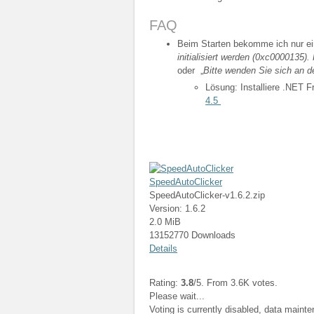
FAQ
Beim Starten bekomme ich nur ei
initialisiert werden (0xc0000135
oder „
Bitte wenden Sie sich an d
Lösung: Installiere .NET 
4.5
SpeedAutoClicker
SpeedAutoClicker-v1.6.2.zip
Version: 1.6.2
2.0 MiB
13152770 Downloads
Details
Rating:
3.8
/5. From 3.6K votes.
Please wait...
Voting is currently disabled, data maint