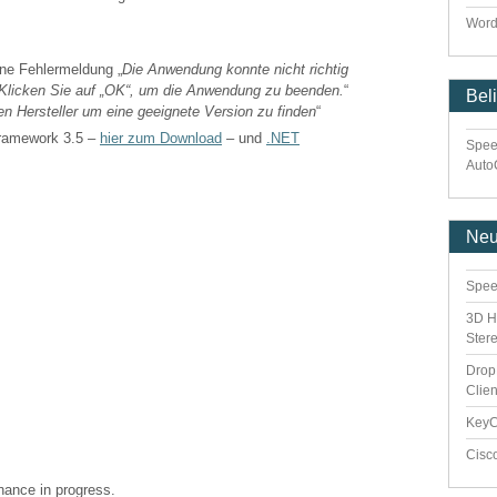
Word
ne Fehlermeldung „
Die Anwendung konnte nicht richtig
). Klicken Sie auf „OK“, um die Anwendung zu beenden.
“
Bel
en Hersteller um eine geeignete Version zu finden
“
Framework 3.5 –
hier zum Download
– und
.NET
Spee
Auto
Ne
Spee
3D H
Ster
Drop
Clie
Key
Cisc
enance in progress.