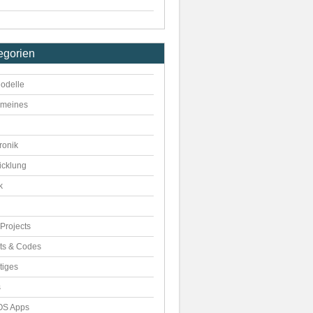
egorien
odelle
emeines
ronik
icklung
k
Projects
pts & Codes
tiges
s
S Apps