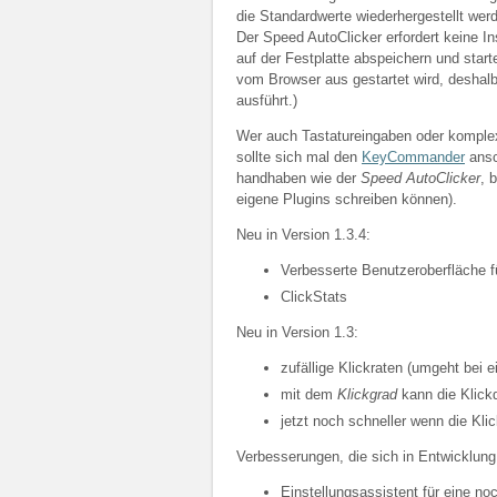
die Standardwerte wiederhergestellt wer
Der Speed AutoClicker erfordert keine In
auf der Festplatte abspeichern und star
vom Browser aus gestartet wird, deshal
ausführt.)
Wer auch Tastatureingaben oder komplex
sollte sich mal den
KeyCommander
ansc
handhaben wie der
Speed AutoClicker
, 
eigene Plugins schreiben können).
Neu in Version 1.3.4:
Verbesserte Benutzeroberfläche f
ClickStats
Neu in Version 1.3:
zufällige Klickraten (umgeht bei 
mit dem
Klickgrad
kann die Klick
jetzt noch schneller wenn die Kli
Verbesserungen, die sich in Entwicklung
Einstellungsassistent für eine no