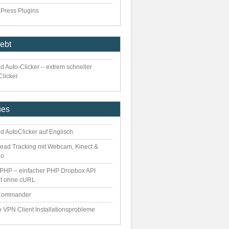
Press Plugins
iebt
d Auto-Clicker – extrem schneller
Clicker
ues
d AutoClicker auf Englisch
ead Tracking mit Webcam, Kinect &
eo
PHP – einfacher PHP Dropbox API
nt ohne cURL
Commander
o VPN Client Installationsprobleme