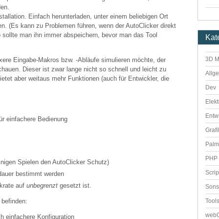
den.
stallation. Einfach herunterladen, unter einem beliebigen Ort
ten. (Es kann zu Problemen führen, wenn der AutoClicker direkt
b sollte man ihn immer abspeichern, bevor man das Tool
Kat
3D M
ere Eingabe-Makros bzw. -Abläufe simulieren möchte, der
hauen. Dieser ist zwar lange nicht so schnell und leicht zu
Allg
bietet aber weitaus mehr Funktionen (auch für Entwickler, die
Dev
Elekt
Entw
ür einfachere Bedienung
Grafi
Palm
PHP 
einigen Spielen den AutoClicker Schutz)
Scri
dauer bestimmt werden
ckrate auf
unbegrenzt
gesetzt ist.
Sons
Tool
 befinden:
webO
ch einfachere Konfiguration