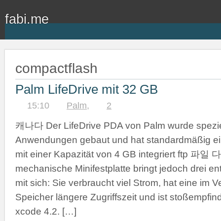
fabi.me
compactflash
Palm LifeDrive mit 32 GB
15:10
Palm
,
2
캐나다 Der LifeDrive PDA von Palm wurde speziell
Anwendungen gebaut und hat standardmäßig ein
mit einer Kapazität von 4 GB integriert ftp 파
mechanische Minifestplatte bringt jedoch drei e
mit sich: Sie verbraucht viel Strom, hat eine im 
Speicher längere Zugriffszeit und ist stoßempfi
xcode 4.2. […]