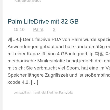
Palm
,
Spiele
,
webos
Palm LifeDrive mit 32 GB
15:10
Palm
,
2
캐나다 Der LifeDrive PDA von Palm wurde speziell
Anwendungen gebaut und hat standardmäßig ein
mit einer Kapazität von 4 GB integriert ftp 파
mechanische Minifestplatte bringt jedoch drei e
mit sich: Sie verbraucht viel Strom, hat eine im 
Speicher längere Zugriffszeit und ist stoßempfi
xcode 4.2. […]
compactflash
,
handheld
,
lifedrive
,
Palm
,
pda