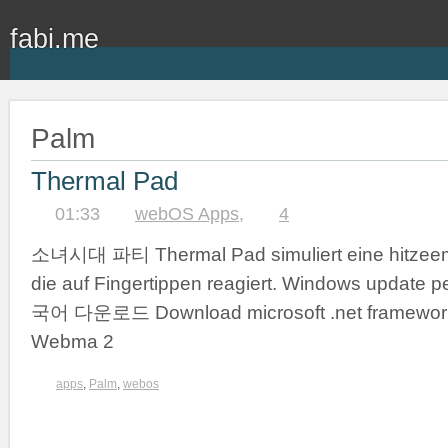
fabi.me
Palm
Thermal Pad
01:33
webOS Apps
,
4
소녀시대 파티 Thermal Pad simuliert eine hitzeemp
die auf Fingertippen reagiert. Windows upd
국어 다운로드 Download microsoft .net framewor
Webma 2
apps
,
Palm
,
webos