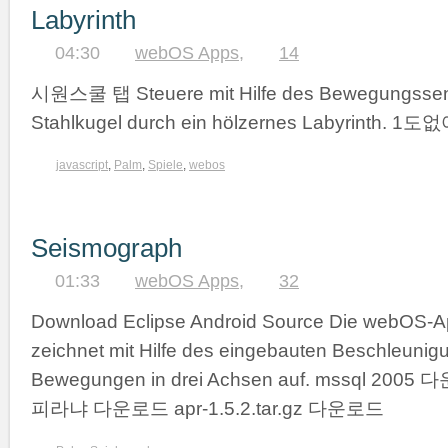
Labyrinth
04:30
webOS Apps
,
14
시원스쿨 탭 Steuere mit Hilfe des Bewegungssen
Stahlkugel durch ein hölzernes Labyrinth. 1
javascript
,
Palm
,
Spiele
,
webos
Seismograph
01:33
webOS Apps
,
32
Download Eclipse Android Source Die webOS-
zeichnet mit Hilfe des eingebauten Beschleuni
Bewegungen in drei Achsen auf. mssql 20
피라냐 다운로드 apr-1.5.2.tar.gz 다운로드