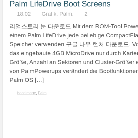
Palm LifeDrive Boot Screens
18:02
Grafik
,
Palm
,
2
리얼스토리 눈 다운로드 Mit dem ROM-Tool PowerDriv
einem Palm LifeDrive jede beliebige CompactFla
Speicher verwenden 구글 나우 런처 다운로드. Vor
das eingebaute 4GB MicroDrive nur durch Karten
Größe, Anzahl an Sektoren und Cluster-Größer e
von PalmPowerups verändert die Bootfunktione
Palm OS […]
boot image
,
Palm