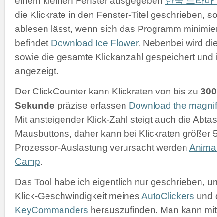
einem kleinen Fenster ausgegeben
한국 드라마
die Klickrate in den Fenster-Titel geschrieben, s
ablesen lässt, wenn sich das Programm minimiert
befindet
Download Ice Flower
. Nebenbei wird di
sowie die gesamte Klickanzahl gespeichert und 
angezeigt.
Der ClickCounter kann Klickraten von bis zu
300
Sekunde
präzise erfassen
Download the magnif
Mit ansteigender Klick-Zahl steigt auch die Abtas
Mausbuttons, daher kann bei Klickraten größer 
Prozessor-Auslastung verursacht werden
Animal
Camp
.
Das Tool habe ich eigentlich nur geschrieben, um
Klick-Geschwindigkeit meines
AutoClickers
und 
KeyCommanders
herauszufinden. Man kann mit